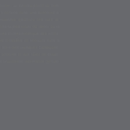
du crime : un cinéma porno au nom
l conçoit dans une simplicité si
 réalisme grouillant des rues de
ion la plus totale du décor où la
 les formes extatique des corps,
et formelles ne reculant face à
 sont des musiques classiques,
sonores et aux râles de plaisir.
 finalement, alternative géniale