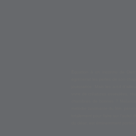
Équation à un inconnu de Dietr
égrènerait les perles de son chap
jouissance. Mais les a-t-il d’ail
vivre de créatures esseulées, réu
chambres de bonnes ? Mélancol
mélodie lancinante du film, péné
totalement pour faire sur l’autel
du désir, est éminemment portée 