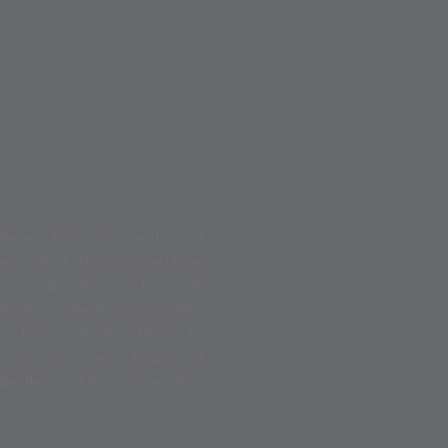
s de son héros comme un saint
à la fin du film pour une ultime
antasmes abandonnés à l’ennui de
 froideur moite de leurs sordides
man inconnu de Jean Genet. La
s éphémères, jusqu’à l’imprégner
giale, de ces cérémonies secrètes