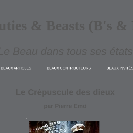
uties & Beasts (B's & 
Le Beau dans tous ses états
BEAUX ARTICLES
BEAUX CONTRIBUTEURS
BEAUX INVITÉ
Le Crépuscule des dieux
par Pierre Emö