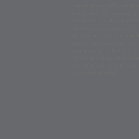
Wakefield Poole (1972), dont le t
métonymique. Ancien danseur puis
fondamentale qu’elle s’apparente
New-York – où un certain John Cas
salle obscure s’avère une vérita
baignés dans des compositions l
aucune audace. À des années lum
voire symphoniques, entre autres
Sans doute contraint par le type
voire même grandiose…