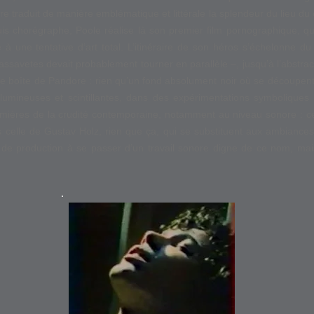
itre traduit de manière emblématique et littérale la splendeur du lieu 
 chorégraphe, Poole réalise là son premier film pornographique, qu’i
 à une tentative d’art total. L’itinéraire de son héros s’échelonne du
savetes devait probablement tourner en parallèle –, jusqu’à l’abstract
ble boîte de Pandore : rien qu’un fond absolument noir où se découpent
umineuses et scintillantes, dans des expérimentations symboliques 
ières de la crudité contemporaine, notamment au niveau sonore : ce
 celle de Gustav Holz, rien que ça, qui se substituent aux ambiances 
 de production à se passer d’un travail sonore digne de ce nom, mais