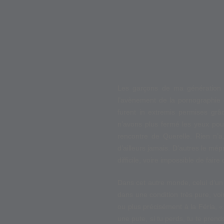
Les garçons de ma génération on
l’avènement de la pornographie da
furent in extremis permises grâc
n’avons plus fermé les yeux pour
rencontre de Querelle. Rien n’a
d’ailleurs jamais. D’autres le mépr
difficile, voire impossible de faire
Dans cet autre monde, celui d’un
dans une condition très pure, voi
ou plus précisément à la Féria, 
une pute, si tu perds, tu te prend