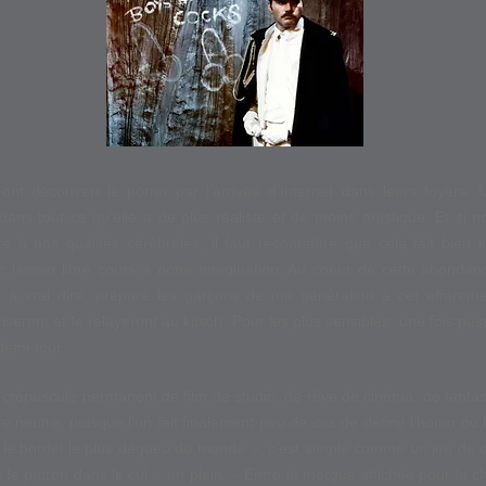
t découvert le porno par l’arrivée d’Internet dans leurs foyers. 
ns tout ce qu’elle a de plus réaliste et de moins artistique. Et si no
e à nos qualités cérébrales, il faut reconnaître que cela fait bien
 laisser libre cours à notre imagination. Au coeur de cette abondanc
, à vrai dire, préparé les garçons de ma génération à cet effaremen
iseront et le relayeront au kitsch. Pour les plus sensibles, une fois passé
 demi-tour.
 crépuscule permanent de film de studio, de rêve de cinéma, de fanta
re neutre, puisque l’on fait finalement peu de cas de définir l’homo ou 
« le bordel le plus dégueu du monde », c’est simple comme un jeu de d
s le patron dans le cul… en plein. » Entre la morgue affichée pour la cho