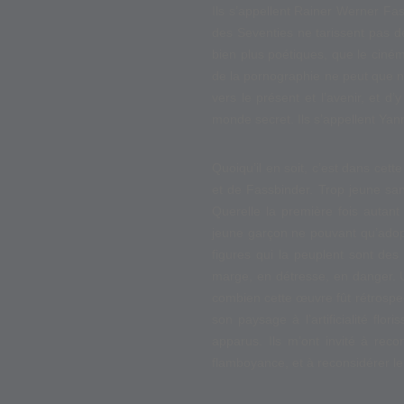
Ils s’appellent Rainer Werner Fas
des Seventies ne tarissent pas d
bien plus poétiques, que le ciném
de la pornographie ne peut que no
vers le présent et l’avenir, et d’
monde secret. Ils s’appellent Yan
Quoiqu’il en soit, c’est dans cet
et de Fassbinder. Trop jeune sans
Querelle la première fois autant
jeune garçon ne pouvant qu’adopt
figures qui la peuplent sont de
marge, en détresse, en danger. Un
combien cette œuvre fût rétrospec
son paysage à l’artificialité flo
apparus. Ils m’ont invité à rec
flamboyance, et à reconsidérer le 