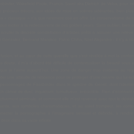
sbinder, Wakefield Poole, Francis Savel aka Dietrich de Velsa, pour ne
e précieux trésors, aux idées de mise en scènes sidérantes, bien plus 
a « classique » n’a que rarement osé en offrir. Le conservatisme de no
us inciter à la redécouverte de ces golden years. Sans oublier, bien s
y scruter la discrète constellation d’artistes prêts à assurer une relèv
n Gonzalez, Bertrand Mandico, Patric Chiha, Noel Alejandro - il n’y a s
te fusion, et au cœur de cette querelle que s’est révélée à moi la conf
 doute, il m’a d’abord été difficile de contextualiser la beauté sous 
 que je l’aime aujourd’hui. Une zone de danger trop évidente au rega
er une attitude de réticence pour se protéger d’une oeuvre qui lui éc
s personnages de Fassbinder dans le spectre de Genet, dont l’ident
 climat de duel, inquiétant, tumultueux, irrésistible. Rien d’étonnant
tivement séminale, et comment elle m’est revenue avec tout le déstabil
rissante, aux symboles charismatiques, et au soleil trompeur, les cont
onnecter la pornographie à l’imaginaire sensuel et débridé, à rend
désir dans sa vaste infinité.