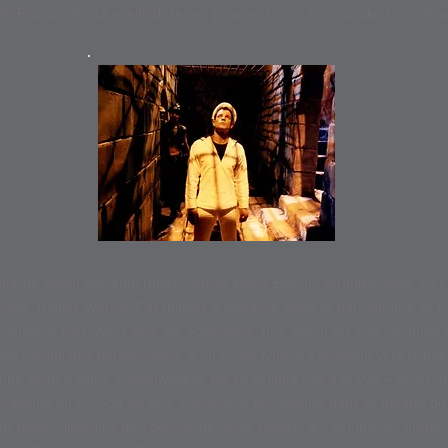
e Fassbinder, Querelle dicte ses propres lois et invite à aller hors de s
ant de Berlin Alexanderplatz, côtoyé Maria Braun, Veronika Voss, ou Lo
 pays, Rainer Werner Fassbinder s’aventure dans le port sombre et mo
n monde à part. Alors que les éclairages, une fois n’est pas coutume
pace mental des personnages, à un excès lyrique s’envolant vers la poé
i à une sorte d’acmé métaphysique. Ne se limitant pas à la vue – déjà f
scriptions en voix-off de leur mécanique envoûtante dans le théâtre du
te teneur littéraire de l’oeuvre de Jean Genet, qui semble lui prêter m