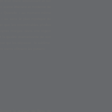
s d’un blanc éblouissant et sur
 en scène littéraire et moderne de
e de « Querelle » au moment même
e – au sens le plus mystique du
er que les innombrables phallus
propres marges, dans une région
et la qualité dramatisante de son
ose qui les dépasse : le sublime.
s saints côtoient les putains.
alement le quidam de Bijou de