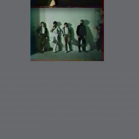
ich de Velsa (1978-1979) voit défiler les hommes entre les main
elet. Il est le dénominateur commun à tous ces hommes, qu’il convoque 
leurs vraiment rencontrés ? Ou le film n’est-il qu’une série de purs f
nies dans un imaginaire où leurs esprits se délassent et délaissent la
iques, et sublimes à en pleurer, comme les personnages d’un ro
trante, accentue chaque fois davantage la mélancolie de ces rencontre
 du désir son lit et son domaine. La dimension collective, presque collé
disparue de nos jours.