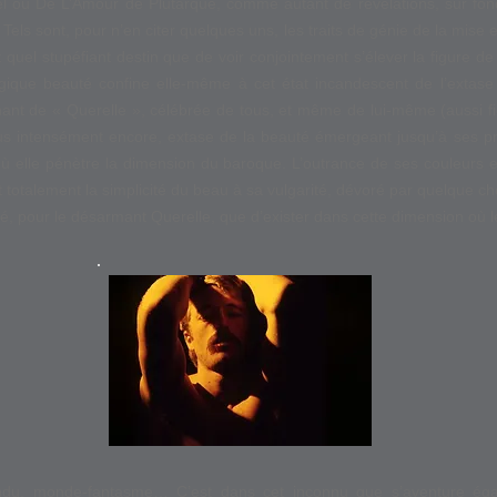
el ou De L’Amour de Plutarque, comme autant de révélations, sur fond
 Tels sont, pour n’en citer quelques uns, les traits de génie de la mise
Et quel stupéfiant destin que de voir conjointement s’élever la figur
ragique beauté confine elle-même à cet état incandescent de l’extas
nt de « Querelle », célébrée de tous, et même de lui-même (aussi fi
plus intensément encore, extase de la beauté émergeant jusqu’à ses 
, où elle pénètre la dimension du baroque. L’outrance de ses couleurs 
t totalement la simplicité du beau à sa vulgarité, dévoré par quelque ch
êvé, pour le désarmant Querelle, que d’exister dans cette dimension où le
fendu, monde-fantasme… C’est dans cet inconnu que s’aventure ég