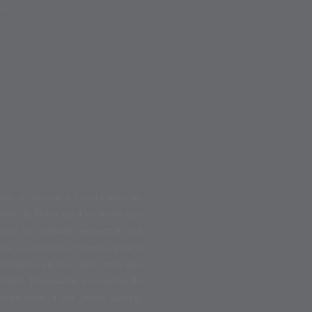
oi.
la, et dressé à travers elles un
ite de Brest où il se frotte aux
 chez le cinéaste, servent à une
sie, sa vision du monde s’éthère
oudroyante en soi – des corps des
 désir. Dépassant les confins du
ain forte, il cite (entre autres)