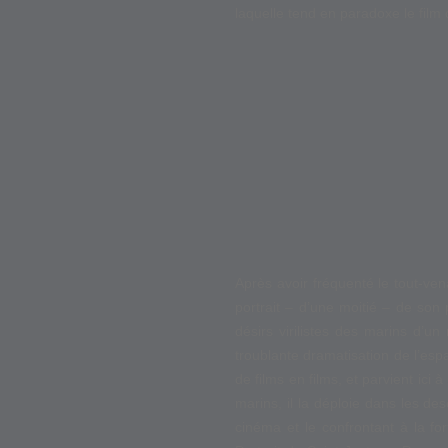
laquelle tend en paradoxe le film d
Après avoir fréquenté le tout-ven
portrait – d’une moitié – de son
désirs virilistes des marins d’u
troublante dramatisation de l’es
de films en films, et parvient ic
marins, il la déploie dans les de
cinéma et le confrontant à la for