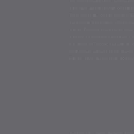
Portrait de Saint-Just par Pagan
des musiques tout à fait célestes.
Fassbinder sur ce dernier film. 
où s’éteint Fassbinder. Cette t
terme. Extase de la beauté émana
dont ce film est peuplé), mais 
trouble où elle côtoie la laideur
esthétique, surpassent et relayen
En définitive, nul autre endroit r
Limbes de plaisir, paradis dé