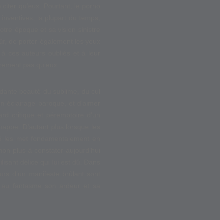
 citer qu’eux. Pourtant, le porno
inventives, la plupart du temps,
tre époque et sa vision sinistre
ûr, de porter également les yeux
e à ces auteurs oubliés et à leur
ûrement pas qu’eux.
ondante beauté du sublime, du cul
un éclairage baroque, et d’aimer
rd critique et péremptoire d’un
happe. D’autant plus lorsque les
ité les met fondamentalement en
 non plus à constater aujourd’hui
isant délice qui lui est dû. Dans
ours d’un manifeste brûlant sont
re au fantasme son ardeur et sa