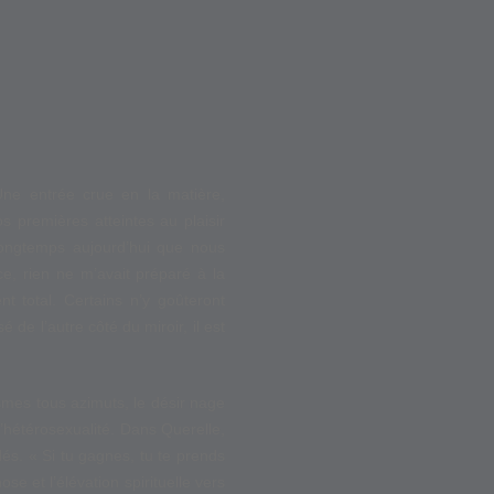
Une entrée crue en la matière,
s premières atteintes au plaisir
 longtemps aujourd’hui que nous
e, rien ne m’avait préparé à la
t total. Certains n’y goûteront
 de l’autre côté du miroir, il est
smes tous azimuts, le désir nage
l’hétérosexualité. Dans Querelle,
és. « Si tu gagnes, tu te prends
se et l’élévation spirituelle vers